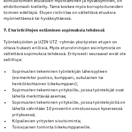
kohtuuttomien etuuksien myöntäminen ja hyväksyminen, on
ehdottomasti kielletty. Tämä koskee myös korruptoituneiden
toimien edeltäjiä. Etujen ristiriitaa on vältettävä etuuksia
myönnettäessä tai hyväksyttäessä.
7. Eturistiriitojen estäminen sopimuksia tehdessä
Työntekijöiden ja UZIN UTZ -ryhmän yksityisten etujen on
oltava tiukasti erillisiä. Myös eturistiriitojen esiintymistä on
vältettävä sopimuksia tehdessä. Erityisesti seuraavat eivät ole
sallittuja:
Sopimusten tekeminen työntekijän läheisyyteen
(esimerkiksi puoliso, kumppani, sukulainen tai
henkilökohtainen liikekumppani);
Sopimusten tekeminen yrityksille, joissa työntekijät ovat
lähellä merkittävää asemaa;
Sopimusten tekeminen yrityksille, joissa työntekijöillä on
lähellä vähintään 10 prosentin omistusosuus kyseisessä
yrityksessä;
Kilpailevien yritysten sivutoiminta;
Toissijainen toiminta liikekumppaneille.