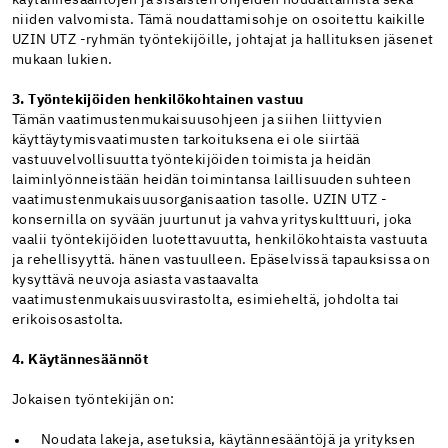
niiden valvomista. Tämä noudattamisohje on osoitettu kaikille
UZIN UTZ -ryhmän työntekijöille, johtajat ja hallituksen jäsenet
mukaan lukien.
3. Työntekijöiden henkilökohtainen vastuu
Tämän vaatimustenmukaisuusohjeen ja siihen liittyvien
käyttäytymisvaatimusten tarkoituksena ei ole siirtää
vastuuvelvollisuutta työntekijöiden toimista ja heidän
laiminlyönneistään heidän toimintansa laillisuuden suhteen
vaatimustenmukaisuusorganisaation tasolle. UZIN UTZ -
konsernilla on syvään juurtunut ja vahva yrityskulttuuri, joka
vaalii työntekijöiden luotettavuutta, henkilökohtaista vastuuta
ja rehellisyyttä. hänen vastuulleen. Epäselvissä tapauksissa on
kysyttävä neuvoja asiasta vastaavalta
vaatimustenmukaisuusvirastolta, esimieheltä, johdolta tai
erikoisosastolta.
4. Käytännesäännöt
Jokaisen työntekijän on:
Noudata lakeja, asetuksia, käytännesääntöjä ja yrityksen