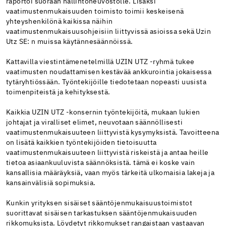
raportoi suoraan hallintoneuvostolle. Lisäksi
vaatimustenmukaisuuden toimisto toimii keskeisenä
yhteyshenkilönä kaikissa näihin
vaatimustenmukaisuusohjeisiin liittyvissä asioissa sekä Uzin
Utz SE: n muissa käytännesäännöissä.
Kattavilla viestintämenetelmillä UZIN UTZ -ryhmä tukee
vaatimusten noudattamisen kestävää ankkurointia jokaisessa
tytäryhtiössään. Työntekijöille tiedotetaan nopeasti uusista
toimenpiteistä ja kehityksestä.
Kaikkia UZIN UTZ -konsernin työntekijöitä, mukaan lukien
johtajat ja viralliset elimet, neuvotaan säännöllisesti
vaatimustenmukaisuuteen liittyvistä kysymyksistä. Tavoitteena
on lisätä kaikkien työntekijöiden tietoisuutta
vaatimustenmukaisuuteen liittyvistä riskeistä ja antaa heille
tietoa asiaankuuluvista säännöksistä. tämä ei koske vain
kansallisia määräyksiä, vaan myös tärkeitä ulkomaisia ​​lakeja ja
kansainvälisiä sopimuksia.
Kunkin yrityksen sisäiset sääntöjenmukaisuustoimistot
suorittavat sisäisen tarkastuksen sääntöjenmukaisuuden
rikkomuksista. Löydetyt rikkomukset rangaistaan ​​vastaavan