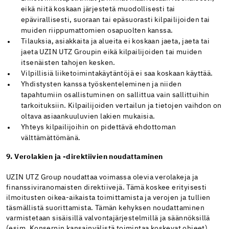
eikä niitä koskaan järjestetä muodollisesti tai
epävirallisesti, suoraan tai epäsuorasti kilpailijoiden tai
muiden riippumattomien osapuolten kanssa.
Tilauksia, asiakkaita ja alueita ei koskaan jaeta, jaeta tai
jaeta UZIN UTZ Groupin eikä kilpailijoiden tai muiden
itsenäisten tahojen kesken.
Vilpillisiä liiketoimintakäytäntöjä ei saa koskaan käyttää.
Yhdistysten kanssa työskenteleminen ja niiden
tapahtumiin osallistuminen on sallittua vain sallittuihin
tarkoituksiin. Kilpailijoiden vertailun ja tietojen vaihdon on
oltava asiaankuuluvien lakien mukaisia.
Yhteys kilpailijoihin on pidettävä ehdottoman
välttämättömänä.
9. Verolakien ja -direktiivien noudattaminen
UZIN UTZ Group noudattaa voimassa olevia verolakeja ja
finanssiviranomaisten direktiivejä. Tämä koskee erityisesti
ilmoitusten oikea-aikaista toimittamista ja verojen ja tullien
täsmällistä suorittamista. Tämän kehyksen noudattaminen
varmistetaan sisäisillä valvontajärjestelmillä ja säännöksillä
(esim. Konsernin kansainvälistä toimintaa koskevat ohjeet).