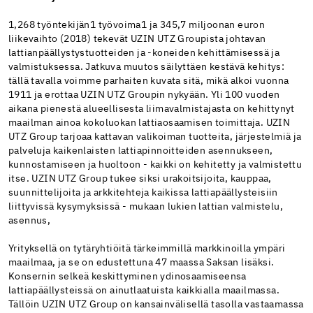
1,268 työntekijän1 työvoima1 ja 345,7 miljoonan euron
liikevaihto (2018) tekevät UZIN UTZ Groupista johtavan
lattianpäällystystuotteiden ja -koneiden kehittämisessä ja
valmistuksessa. Jatkuva muutos säilyttäen kestävä kehitys:
tällä tavalla voimme parhaiten kuvata sitä, mikä alkoi vuonna
1911 ja erottaa UZIN UTZ Groupin nykyään. Yli 100 vuoden
aikana pienestä alueellisesta liimavalmistajasta on kehittynyt
maailman ainoa kokoluokan lattiaosaamisen toimittaja. UZIN
UTZ Group tarjoaa kattavan valikoiman tuotteita, järjestelmiä ja
palveluja kaikenlaisten lattiapinnoitteiden asennukseen,
kunnostamiseen ja huoltoon - kaikki on kehitetty ja valmistettu
itse. UZIN UTZ Group tukee siksi urakoitsijoita, kauppaa,
suunnittelijoita ja arkkitehteja kaikissa lattiapäällysteisiin
liittyvissä kysymyksissä - mukaan lukien lattian valmistelu,
asennus,
Yrityksellä on tytäryhtiöitä tärkeimmillä markkinoilla ympäri
maailmaa, ja se on edustettuna 47 maassa Saksan lisäksi.
Konsernin selkeä keskittyminen ydinosaamiseensa
lattiapäällysteissä on ainutlaatuista kaikkialla maailmassa.
Tällöin UZIN UTZ Group on kansainvälisellä tasolla vastaamassa