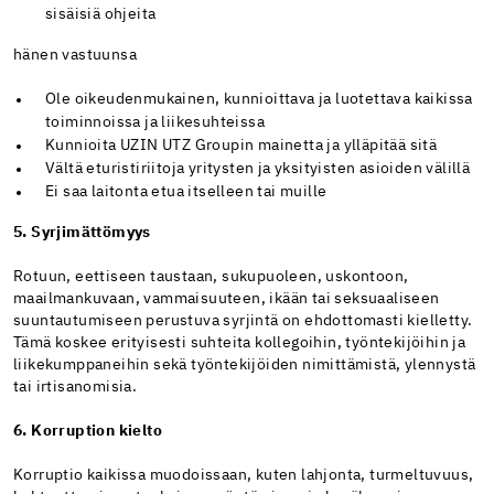
sisäisiä ohjeita
hänen vastuunsa
Ole oikeudenmukainen, kunnioittava ja luotettava kaikissa
toiminnoissa ja liikesuhteissa
Kunnioita UZIN UTZ Groupin mainetta ja ylläpitää sitä
Vältä eturistiriitoja yritysten ja yksityisten asioiden välillä
Ei saa laitonta etua itselleen tai muille
5. Syrjimättömyys
Rotuun, eettiseen taustaan, sukupuoleen, uskontoon,
maailmankuvaan, vammaisuuteen, ikään tai seksuaaliseen
suuntautumiseen perustuva syrjintä on ehdottomasti kielletty.
Tämä koskee erityisesti suhteita kollegoihin, työntekijöihin ja
liikekumppaneihin sekä työntekijöiden nimittämistä, ylennystä
tai irtisanomisia.
6. Korruption kielto
Korruptio kaikissa muodoissaan, kuten lahjonta, turmeltuvuus,