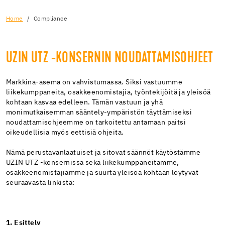
Home
Compliance
UZIN UTZ -KONSERNIN NOUDATTAMISOHJEET
Markkina-asema on vahvistumassa. Siksi vastuumme
liikekumppaneita, osakkeenomistajia, työntekijöitä ja yleisöä
kohtaan kasvaa edelleen. Tämän vastuun ja yhä
monimutkaisemman sääntely-ympäristön täyttämiseksi
noudattamisohjeemme on tarkoitettu antamaan paitsi
oikeudellisia myös eettisiä ohjeita.
Nämä perustavanlaatuiset ja sitovat säännöt käytöstämme
UZIN UTZ -konsernissa sekä liikekumppaneitamme,
osakkeenomistajiamme ja suurta yleisöä kohtaan löytyvät
seuraavasta linkistä:
1. Esittely