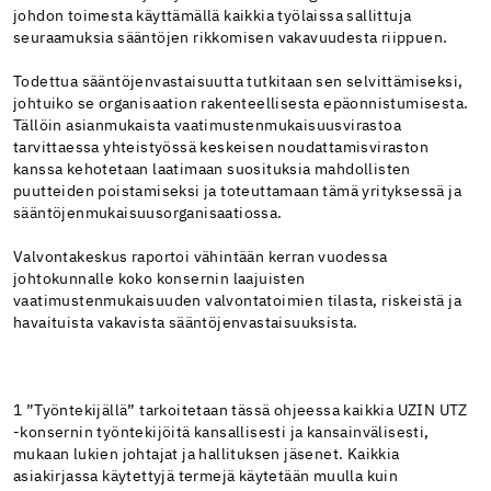
johdon toimesta käyttämällä kaikkia työlaissa sallittuja
seuraamuksia sääntöjen rikkomisen vakavuudesta riippuen.
Todettua sääntöjenvastaisuutta tutkitaan sen selvittämiseksi,
johtuiko se organisaation rakenteellisesta epäonnistumisesta.
Tällöin asianmukaista vaatimustenmukaisuusvirastoa
tarvittaessa yhteistyössä keskeisen noudattamisviraston
kanssa kehotetaan laatimaan suosituksia mahdollisten
puutteiden poistamiseksi ja toteuttamaan tämä yrityksessä ja
sääntöjenmukaisuusorganisaatiossa.
Valvontakeskus raportoi vähintään kerran vuodessa
johtokunnalle koko konsernin laajuisten
vaatimustenmukaisuuden valvontatoimien tilasta, riskeistä ja
havaituista vakavista sääntöjenvastaisuuksista.
1 ”Työntekijällä” tarkoitetaan tässä ohjeessa kaikkia UZIN UTZ
-konsernin työntekijöitä kansallisesti ja kansainvälisesti,
mukaan lukien johtajat ja hallituksen jäsenet. Kaikkia
asiakirjassa käytettyjä termejä käytetään muulla kuin