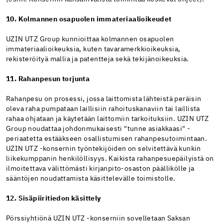
10. Kolmannen osapuolen immateriaalioikeudet
UZIN UTZ Group kunnioittaa kolmannen osapuolen
immateriaalioikeuksia, kuten tavaramerkkioikeuksia,
rekisteröityä mallia ja patentteja sekä tekijänoikeuksia.
11. Rahanpesun torjunta
Rahanpesu on prosessi, jossa laittomista lähteistä peräisin
oleva raha pumpataan laillisiin rahoituskanaviin tai laillista
rahaa ohjataan ja käytetään laittomiin tarkoituksiin. UZIN UTZ
Group noudattaa johdonmukaisesti "tunne asiakkaasi" -
periaatetta estääkseen osallistumisen rahanpesutoimintaan.
UZIN UTZ -konsernin työntekijöiden on selvitettävä kunkin
liikekumppanin henkilöllisyys. Kaikista rahanpesuepäilyistä on
ilmoitettava välittömästi kirjanpito-osaston päällikölle ja
sääntöjen noudattamista käsittelevälle toimistolle.
12. Sisäpiiritiedon käsittely
Pörssiyhtiönä UZIN UTZ -konserniin sovelletaan Saksan