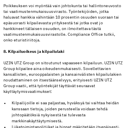
Poikkeuksen voi myöntää vain johtokunta tai hallintoneuvosto
tai vaatimustenmukaisuusvirasto. Työntekijöiden, jotka
haluavat hankkia vähintään 10 prosentin osuuden suoraan tai
epäsuorasti kilpailevasta yrityksestä tai jotka ovat jo
hankkineet tällaisen osuuden, on ilmoitettava tästä
vaatimustenmukaisuusvirastolle. Compliance Office tutkii,
onko eturistiriitoja.
8. Kilpailuoikeus ja kilpailulaki
UZIN UTZ Group on sitoutunut vapaaseen kilpailuun. UZIN UTZ
Group kilpailee aina oikeudenmukaisesti. Sovellettavien
kansallisten, eurooppalaisten ja kansainvälisten kilpailulakien
noudattaminen on itsestäänselvyys, erityisesti UZIN UTZ
Group vaatii, että työntekijät täyttävät seuraavat
käyttäytymisvaatimukset:
Kilpailijoille ei saa paljastaa, hyväksyä tai vaihtaa heidän
kanssaan tietoja, joiden perusteella voidaan tehdä
johtopäätöksiä nykyisestä tai tulevasta
markkinakäyttäytymisestä.
Liiketoimintapolitiikat ja hinnat määritetään itsenäisesti,