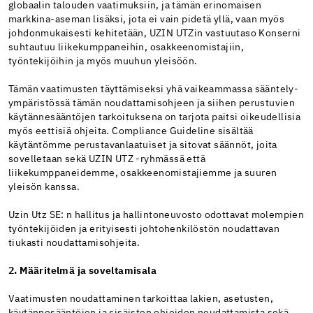
globaalin talouden vaatimuksiin, ja tämän erinomaisen
markkina-aseman lisäksi, jota ei vain pidetä yllä, vaan myös
johdonmukaisesti kehitetään, UZIN UTZin vastuutaso Konserni
suhtautuu liikekumppaneihin, osakkeenomistajiin,
työntekijöihin ja myös muuhun yleisöön.
Tämän vaatimusten täyttämiseksi yhä vaikeammassa sääntely-
ympäristössä tämän noudattamisohjeen ja siihen perustuvien
käytännesääntöjen tarkoituksena on tarjota paitsi oikeudellisia
myös eettisiä ohjeita. Compliance Guideline sisältää
käytäntömme perustavanlaatuiset ja sitovat säännöt, joita
sovelletaan sekä UZIN UTZ -ryhmässä että
liikekumppaneidemme, osakkeenomistajiemme ja suuren
yleisön kanssa.
Uzin Utz SE: n hallitus ja hallintoneuvosto odottavat molempien
työntekijöiden ja erityisesti johtohenkilöstön noudattavan
tiukasti noudattamisohjeita.
2. Määritelmä ja soveltamisala
Vaatimusten noudattaminen tarkoittaa lakien, asetusten,
käytännesääntöjen ja sisäisten ohjeiden noudattamista sekä