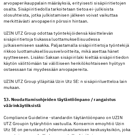
arvopaperikauppalain määräyksiä, erityisesti sisäpiiritietojen
osalta. Sisäpiiritiedolla tarkoitetaan tietoa ei-julkisista
olosuhteista, jotka julkistamisen jälkeen voivat vaikuttaa
merkittävästi arvopaperin pörssin hintaan.
UZIN UTZ Group odottaa työntekijöidensä käsittelevän
sisäpiiritietoja tiukassa luottamuksellisuudessa
julkaisemiseen saakka. Paljastamalla sisäpiiritietoja työntekijä
rikkoo luottamuksellisuusvelvoitteita, mikä asettaa hänet
syytteeseen. Lisäksi Saksan sisäpiirilaki kieltää sisäpiiritiedon
käytön välittömään tai välilliseen henkilökohtaiseen hyötyyn
ostaessaan tai myydessään arvopapereita.
UZIN UTZ Group ylläpitää Uzin Utz SE: n sisäpiiriluetteloa lain
mukaan.
13. Noudattamisohjeiden täytäntöönpano / rangaistus
väärinkäytöksistä
Compliance Guideline -standardin täytäntöönpano on UZIN
UTZ Groupin tytäryhtiön vastuulla. Konsernin emoyhtiö Uzin
Utz SE on perustanut yhdenmukaistamisen keskusyksikön, joka