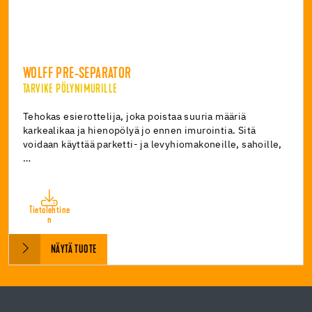
WOLFF PRE-SEPARATOR
TARVIKE PÖLYNIMURILLE
Tehokas esierottelija, joka poistaa suuria määriä
karkealikaa ja hienopölyä jo ennen imurointia. Sitä
voidaan käyttää parketti- ja levyhiomakoneille, sahoille,
…
Tietolehtine
n
NÄYTÄ TUOTE