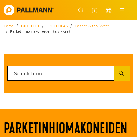
Home
TUOTTEET
TUOTEOPAS
Koneet & tarvikkeet
Parketinhiomakoneiden tarvikkeet
PARKETINHIOMAKONEIDEN