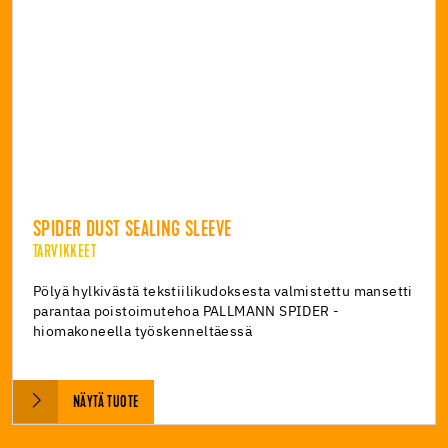
SPIDER DUST SEALING SLEEVE
TARVIKKEET
Pölyä hylkivästä tekstiilikudoksesta valmistettu mansetti
parantaa poistoimutehoa PALLMANN SPIDER -
hiomakoneella työskenneltäessä
NÄYTÄ TUOTE