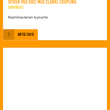
SPIDER PAD DISC MED CLARKE COUPLING
TARVIKKEET
Käyttölautanen tyynyille
NÄYTÄ TUOTE