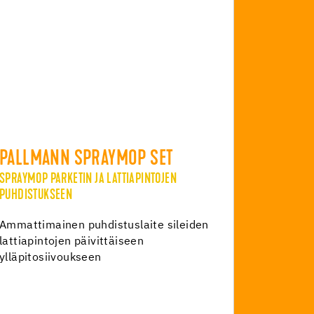
PALLMANN SPRAYMOP SET
SPRAYMOP PARKETIN JA LATTIAPINTOJEN
PUHDISTUKSEEN
Ammattimainen puhdistuslaite sileiden
lattiapintojen päivittäiseen
ylläpitosiivoukseen