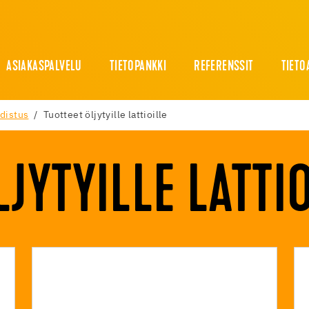
ASIAKASPALVELU
TIETOPANKKI
REFERENSSIT
TIETO
distus
Tuotteet öljytyille lattioille
JYTYILLE LATTI