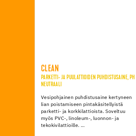
CLEAN
PARKETTI- JA PUULATTIOIDEN PUHDISTUSAINE, PH
NEUTRAALI
Vesipohjainen puhdistusaine kertyneen
lian poistamiseen pintakäsitellyistä
parketti- ja korkkilattioista. Soveltuu
myös PVC-, linoleum-, luonnon- ja
tekokivilattioille. …