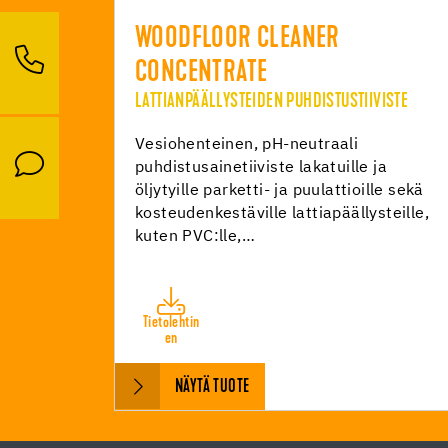
WOODFLOOR CLEANER
CONCENTRATE
LATTIANPÄÄLLYSTEIDEN PUHDISTUSTIIVISTE
Vesiohenteinen, pH-neutraali
puhdistusainetiiviste lakatuille ja
öljytyille parketti- ja puulattioille sekä
kosteudenkestäville lattiapäällysteille,
kuten PVC:lle,…
Tietolehtin
en
NÄYTÄ TUOTE