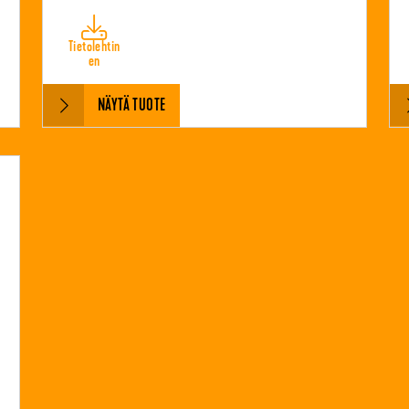
Tietolehtin
en
NÄYTÄ TUOTE