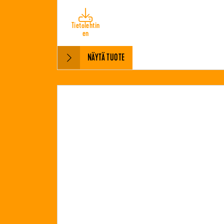
Tietolehtin
en
NÄYTÄ TUOTE