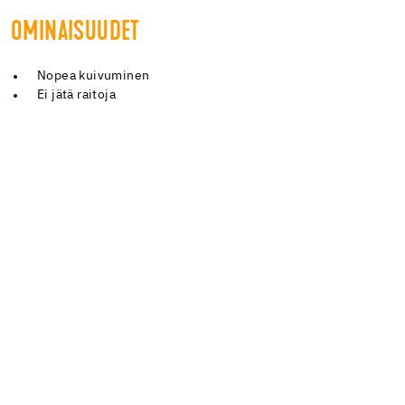
OMINAISUUDET
Nopea kuivuminen
Ei jätä raitoja