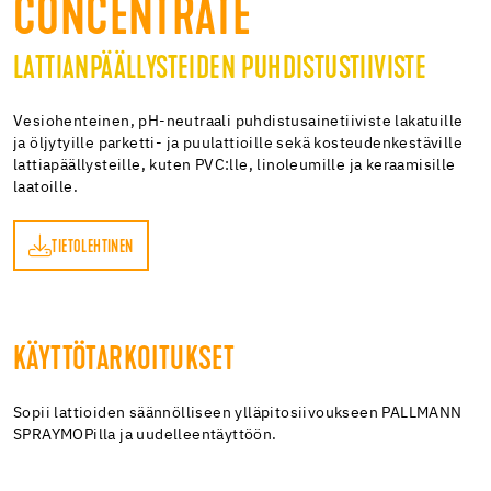
CONCENTRATE
LATTIANPÄÄLLYSTEIDEN PUHDISTUSTIIVISTE
Vesiohenteinen, pH-neutraali puhdistusainetiiviste lakatuille
ja öljytyille parketti- ja puulattioille sekä kosteudenkestäville
lattiapäällysteille, kuten PVC:lle, linoleumille ja keraamisille
laatoille.
TIETOLEHTINEN
EN
KÄYTTÖTARKOITUKSET
Sopii lattioiden säännölliseen ylläpitosiivoukseen PALLMANN
SPRAYMOPilla ja uudelleentäyttöön.