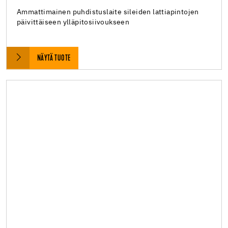
Ammattimainen puhdistuslaite sileiden lattiapintojen
päivittäiseen ylläpitosiivoukseen
NÄYTÄ TUOTE