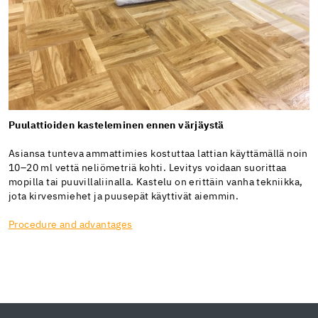
Puulattioiden kasteleminen ennen värjäystä
Asiansa tunteva ammattimies kostuttaa lattian käyttämällä noin
10–20 ml vettä neliömetriä kohti. Levitys voidaan suorittaa
mopilla tai puuvillaliinalla. Kastelu on erittäin vanha tekniikka,
jota kirvesmiehet ja puusepät käyttivät aiemmin.
Procedure and advantages