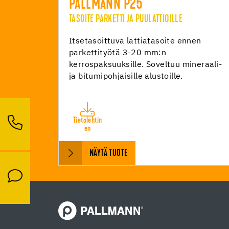
PALLMANN P25
TASOITE PARKETTI JA PUULATTIOILLE
Itsetasoittuva lattiatasoite ennen
parkettityötä 3-20 mm:n
kerrospaksuuksille. Soveltuu mineraali-
ja bitumipohjaisille alustoille.
Tietolehtin
en
NÄYTÄ TUOTE