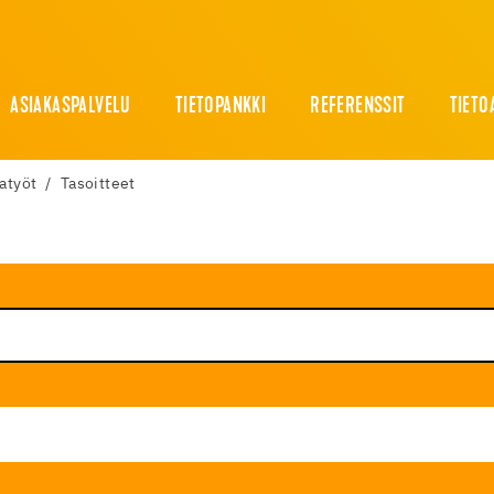
ASIAKASPALVELU
TIETOPANKKI
REFERENSSIT
TIETO
jatyöt
Tasoitteet