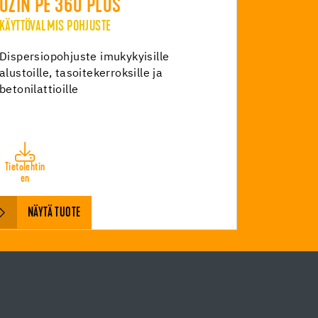
UZIN PE 360 PLUS
KÄYTTÖVALMIS POHJUSTE
Dispersiopohjuste imukykyisille
alustoille, tasoitekerroksille ja
betonilattioille
Tietolehtin
en
NÄYTÄ TUOTE