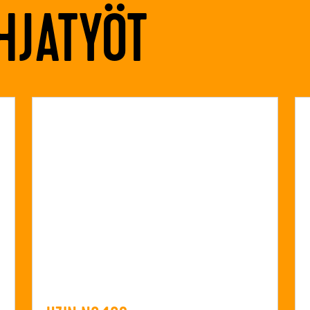
HJATYÖT