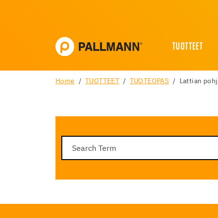
TUOTTEET
Home
TUOTTEET
TUOTEOPAS
Lattian poh