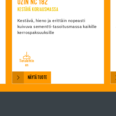
UZIN NC 182
KESTÄVÄ KORJAUSMASSA
Kestävä, hieno ja erittäin nopeasti
kuivuva sementti-tasoitusmassa kaikille
kerrospaksuuksille
Tietolehtin
en
NÄYTÄ TUOTE