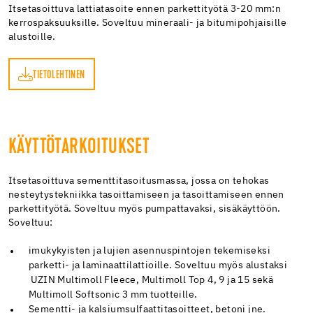
Itsetasoittuva lattiatasoite ennen parkettityötä 3-20 mm:n
kerrospaksuuksille. Soveltuu mineraali- ja bitumipohjaisille
alustoille.
TIETOLEHTINEN
EN
KÄYTTÖTARKOITUKSET
Itsetasoittuva sementtitasoitusmassa, jossa on tehokas
nesteytystekniikka tasoittamiseen ja tasoittamiseen ennen
parkettityötä. Soveltuu myös pumpattavaksi, sisäkäyttöön.
Soveltuu:
imukykyisten ja lujien asennuspintojen tekemiseksi
parketti- ja laminaattilattioille. Soveltuu myös alustaksi
UZIN Multimoll Fleece, Multimoll Top 4, 9 ja 15 sekä
Multimoll Softsonic 3 mm tuotteille.
Sementti- ja kalsiumsulfaattitasoitteet, betoni jne.