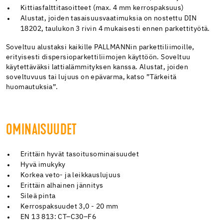
Kittiasfalttitasoitteet (max. 4 mm kerrospaksuus)
Alustat, joiden tasaisuusvaatimuksia on nostettu DIN
18202, taulukon 3 rivin 4 mukaisesti ennen parkettityötä.
Soveltuu alustaksi kaikille PALLMANNin parkettiliimoille,
erityisesti dispersioparkettiliimojen käyttöön. Soveltuu
käytettäväksi lattialämmityksen kanssa. Alustat, joiden
soveltuvuus tai lujuus on epävarma, katso ”Tärkeitä
huomautuksia”.
OMINAISUUDET
Erittäin hyvät tasoitusominaisuudet
Hyvä imukyky
Korkea veto- ja leikkauslujuus
Erittäin alhainen jännitys
Sileä pinta
Kerrospaksuudet 3,0 - 20 mm
EN 13 813: CT–C30–F6