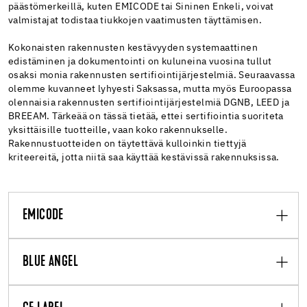
päästömerkeillä, kuten EMICODE tai Sininen Enkeli, voivat
valmistajat todistaa tiukkojen vaatimusten täyttämisen.
Kokonaisten rakennusten kestävyyden systemaattinen
edistäminen ja dokumentointi on kuluneina vuosina tullut
osaksi monia rakennusten sertifiointijärjestelmiä. Seuraavassa
olemme kuvanneet lyhyesti Saksassa, mutta myös Euroopassa
olennaisia rakennusten sertifiointijärjestelmiä DGNB, LEED ja
BREEAM. Tärkeää on tässä tietää, ettei sertifiointia suoriteta
yksittäisille tuotteille, vaan koko rakennukselle.
Rakennustuotteiden on täytettävä kulloinkin tiettyjä
kriteereitä, jotta niitä saa käyttää kestävissä rakennuksissa.
EMICODE
BLUE ANGEL