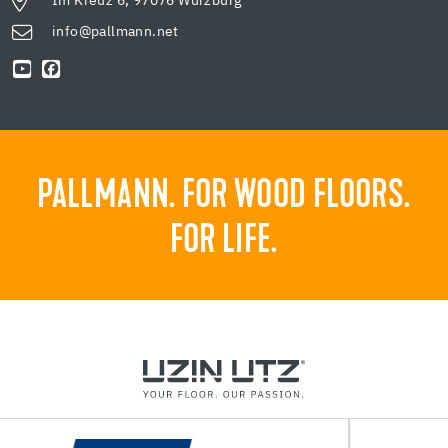
Im Kreuz 6, 97076 Würzburg
info@pallmann.net
PALLMANN. FOR WOOD FLOORS.
FOR LIFE.