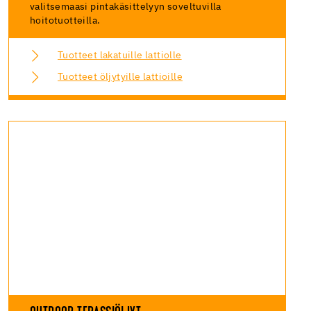
valitsemaasi pintakäsittelyyn soveltuvilla
hoitotuotteilla.
Tuotteet lakatuille lattiolle
Tuotteet öljytyille lattioille