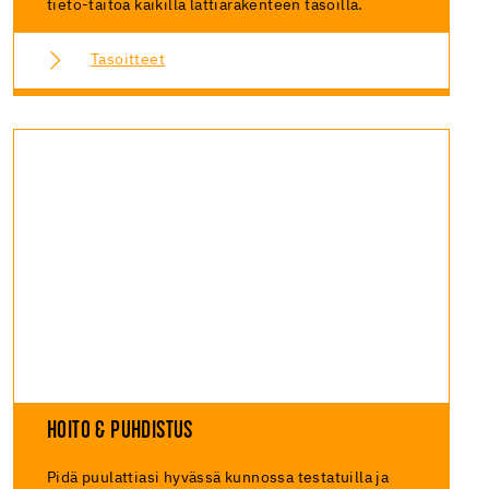
tieto-taitoa kaikilla lattiarakenteen tasoilla.
Tasoitteet
HOITO & PUHDISTUS
Pidä puulattiasi hyvässä kunnossa testatuilla ja