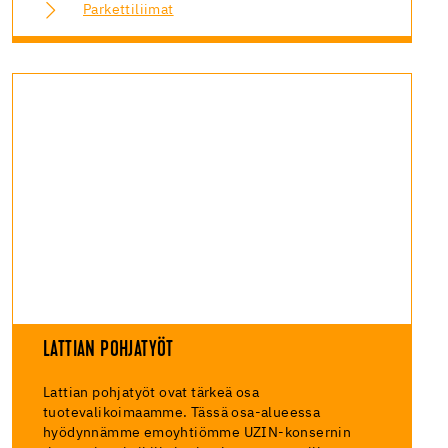
Parkettiliimat
LATTIAN POHJATYÖT
Lattian pohjatyöt ovat tärkeä osa
tuotevalikoimaamme. Tässä osa-alueessa
hyödynnämme emoyhtiömme UZIN-konsernin