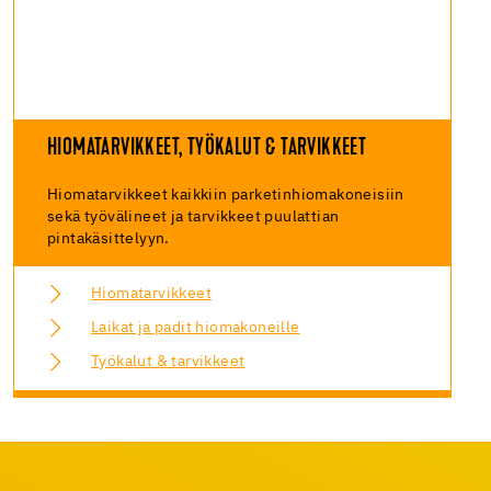
HIOMATARVIKKEET, TYÖKALUT & TARVIKKEET
Hiomatarvikkeet kaikkiin parketinhiomakoneisiin
sekä työvälineet ja tarvikkeet puulattian
pintakäsittelyyn.
Hiomatarvikkeet
Laikat ja padit hiomakoneille
Työkalut & tarvikkeet