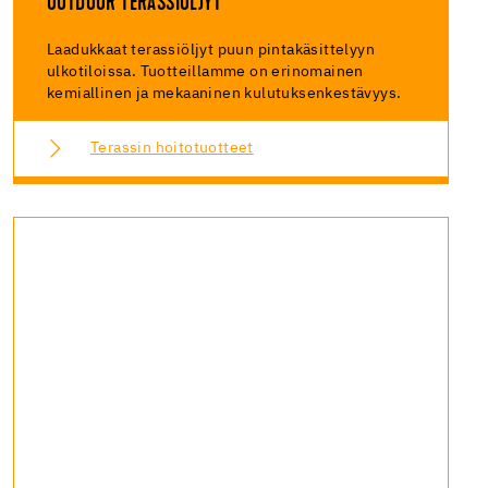
OUTDOOR TERASSIÖLJYT
Laadukkaat terassiöljyt puun pintakäsittelyyn
ulkotiloissa. Tuotteillamme on erinomainen
kemiallinen ja mekaaninen kulutuksenkestävyys.
Terassin hoitotuotteet