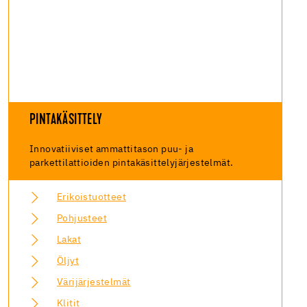
PINTAKÄSITTELY
Innovatiiviset ammattitason puu- ja
parkettilattioiden pintakäsittelyjärjestelmät.
Erikoistuotteet
Pohjusteet
Lakat
Öljyt
Värijärjestelmät
Klitit