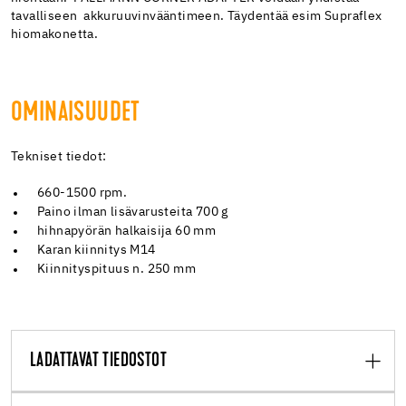
tavalliseen akkuruuvinvääntimeen. Täydentää esim Supraflex
hiomakonetta.
OMINAISUUDET
Tekniset tiedot:
660-1500 rpm.
Paino ilman lisävarusteita 700 g
hihnapyörän halkaisija 60 mm
Karan kiinnitys M14
Kiinnityspituus n. 250 mm
LADATTAVAT TIEDOSTOT