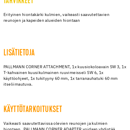
TARVIKKEET
Erityinen hiontakärki kulmien, vaikeasti saavutettavien
reunojen ja kapeiden alueiden hiontaan
LISÄTIETOJA
PALLMANN CORNER ATTACHMENT, 1x kuusiokoloavain SW 3, 1x
T-kahvainen kuusikulmainen ruuvimeisseli SW 6, 1x
käyttöohjeet, 1x tukityyny 60 mm, 1x tarranauhatuki 60 mm
itseliimautuva.
KÄYTTÖTARKOITUKSET
Vaikeasti saavutettavissa olevien reunojen ja kulmien
hiontaan. PALLMANN CORNER ADAPTER voidaan yhdistää