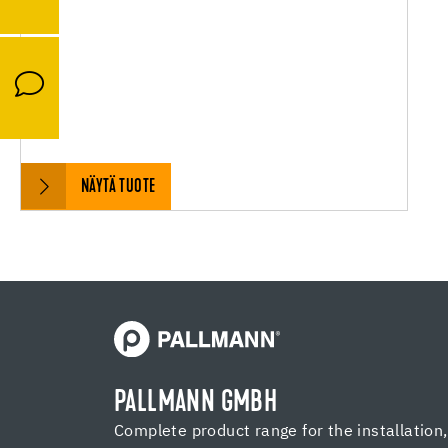
NÄYTÄ TUOTE
PALLMANN GMBH
Complete product range for the installation