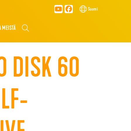
Suomi
A MEISTÄ
O DISK 60
LF-