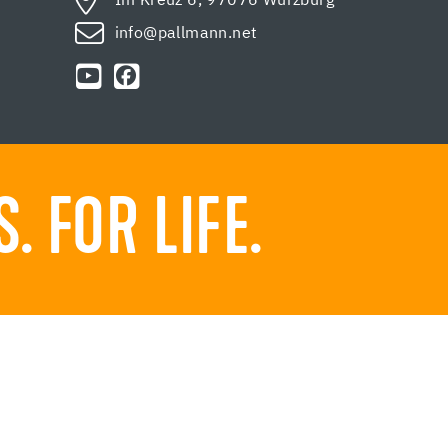
Im Kreuz 6, 97076 Würzburg
info@pallmann.net
 FOR LIFE.