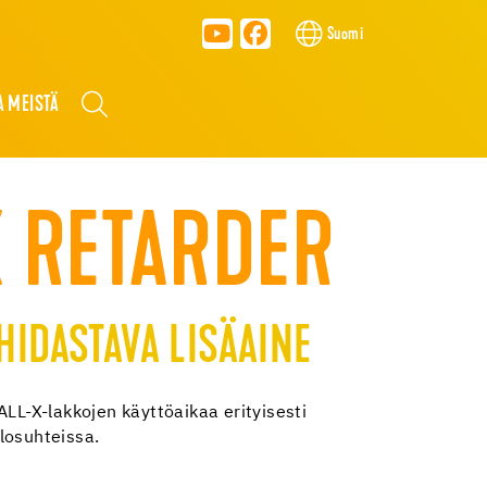
Suomi
A MEISTÄ
X RETARDER
HIDASTAVA LISÄAINE
ALL-X-lakkojen käyttöaikaa erityisesti
losuhteissa.