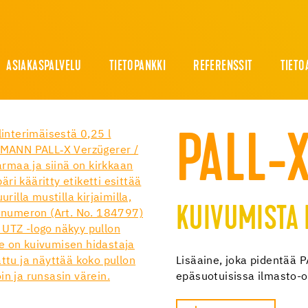
ASIAKASPALVELU
TIETOPANKKI
REFERENSSIT
TIETO
PALL-
KUIVUMISTA 
Lisäaine, joka pidentää P
epäsuotuisissa ilmasto-o