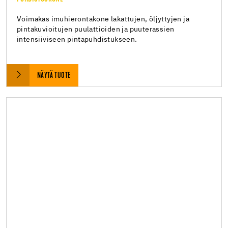
Voimakas imuhierontakone lakattujen, öljyttyjen ja
pintakuvioitujen puulattioiden ja puuterassien
intensiiviseen pintapuhdistukseen.
NÄYTÄ TUOTE