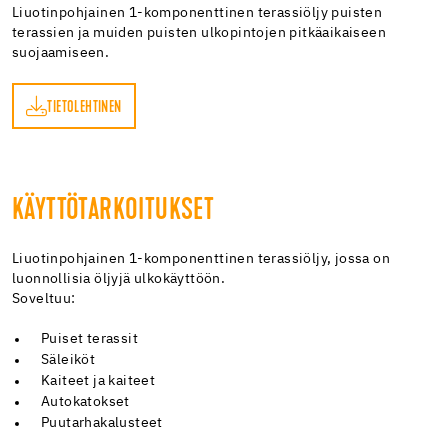
Liuotinpohjainen 1-komponenttinen terassiöljy puisten
terassien ja muiden puisten ulkopintojen pitkäaikaiseen
suojaamiseen.
TIETOLEHTINEN
EN
KÄYTTÖTARKOITUKSET
Liuotinpohjainen 1-komponenttinen terassiöljy, jossa on
luonnollisia öljyjä ulkokäyttöön.
Soveltuu:
Puiset terassit
Säleiköt
Kaiteet ja kaiteet
Autokatokset
Puutarhakalusteet