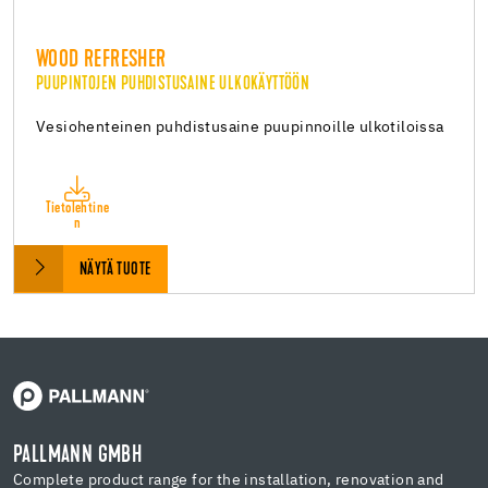
WOOD REFRESHER
PUUPINTOJEN PUHDISTUSAINE ULKOKÄYTTÖÖN
Vesiohenteinen puhdistusaine puupinnoille ulkotiloissa
Tietolehtine
n
NÄYTÄ TUOTE
PALLMANN GMBH
Complete product range for the installation, renovation and