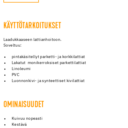
KÄYTTÖTARKOITUKSET
Laadukkaaseen lattianhoitoon.
Soveltuu:
pintakäsitellyt parketti- ja korkkilattiat
Lakatut monikerroksiset parkettilattiat
Linoleumi
PVC
Luonnonkivi- ja synteettiset kivilattiat
OMINAISUUDET
Kuivuu nopeasti
Kestävä