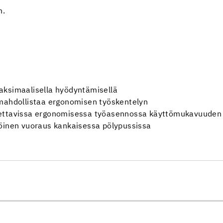
n.
aksimaalisella hyödyntämisellä
 mahdollistaa ergonomisen työskentelyn
tettavissa ergonomisessa työasennossa käyttömukavuuden 
töinen vuoraus kankaisessa pölypussissa