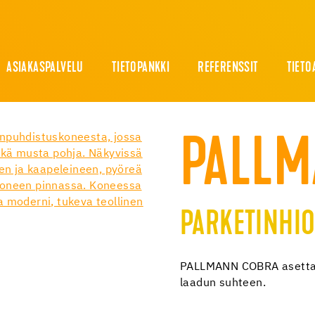
ASIAKASPALVELU
TIETOPANKKI
REFERENSSIT
TIETO
PALLM
PARKETINHI
PALLMANN COBRA asettaa
laadun suhteen.