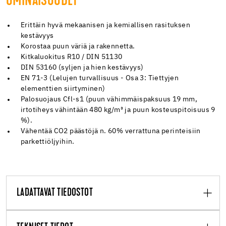
OMINAISUUDET
Erittäin hyvä mekaanisen ja kemiallisen rasituksen
kestävyys
Korostaa puun väriä ja rakennetta.
Kitkaluokitus R10 / DIN 51130
DIN 53160 (syljen ja hien kestävyys)
EN 71-3 (Lelujen turvallisuus - Osa 3: Tiettyjen
elementtien siirtyminen)
Palosuojaus Cfl-s1 (puun vähimmäispaksuus 19 mm,
irtotiheys vähintään 480 kg/m³ ja puun kosteuspitoisuus 9
%).
Vähentää CO2 päästöjä n. 60% verrattuna perinteisiin
parkettiöljyihin.
LADATTAVAT TIEDOSTOT