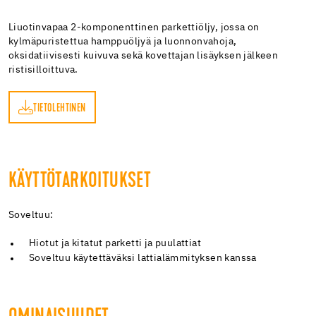
Liuotinvapaa 2-komponenttinen parkettiöljy, jossa on
kylmäpuristettua hamppuöljyä ja luonnonvahoja,
oksidatiivisesti kuivuva sekä kovettajan lisäyksen jälkeen
ristisilloittuva.
TIETOLEHTINEN
EN
KÄYTTÖTARKOITUKSET
Soveltuu:
Hiotut ja kitatut parketti ja puulattiat
Soveltuu käytettäväksi lattialämmityksen kanssa