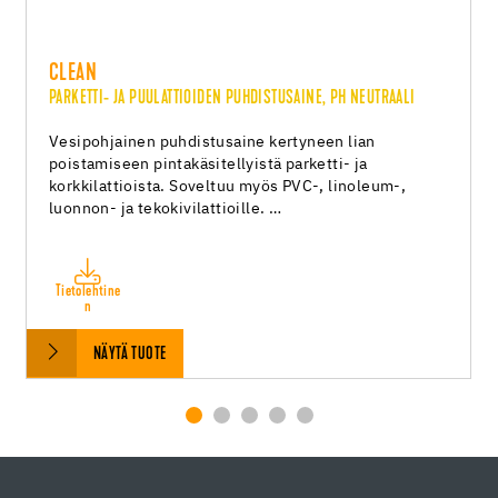
CLEAN
PARKETTI- JA PUULATTIOIDEN PUHDISTUSAINE, PH NEUTRAALI
Vesipohjainen puhdistusaine kertyneen lian
poistamiseen pintakäsitellyistä parketti- ja
korkkilattioista. Soveltuu myös PVC-, linoleum-,
luonnon- ja tekokivilattioille. …
Tietolehtine
n
NÄYTÄ TUOTE