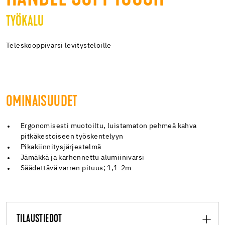
TYÖKALU
Teleskooppivarsi levitysteloille
OMINAISUUDET
Ergonomisesti muotoiltu, luistamaton pehmeä kahva
pitkäkestoiseen työskentelyyn
Pikakiinnitysjärjestelmä
Jämäkkä ja karhennettu alumiinivarsi
Säädettävä varren pituus; 1,1-2m
TILAUSTIEDOT