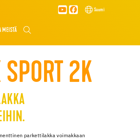
Suomi
A MEISTÄ
X SPORT 2K
LAKKA
IHIN.
enttinen parkettilakka voimakkaan