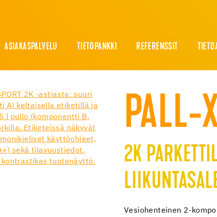
ASIAKASPALVELU
TIETOPANKKI
REFERENSSIT
TIETO
PALL-
2K PARKETTI
LIIKUNTASALE
Vesiohenteinen 2-kompon