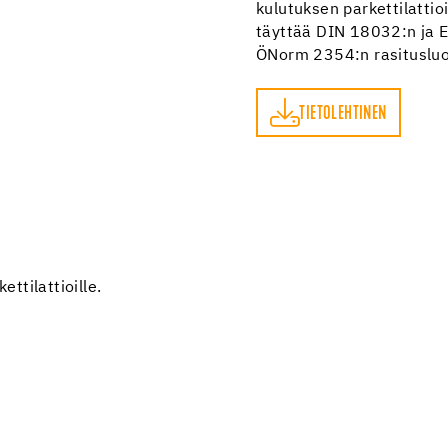
kulutuksen parkettilattio
täyttää DIN 18032:n ja 
ÖNorm 2354:n rasitusluo
TIETOLEHTINEN
TIETOLEHTINEN
ttilattioille.