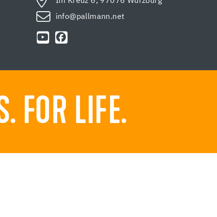
Im Kreuz 6, 97076 Würzburg
info@pallmann.net
 FOR LIFE.