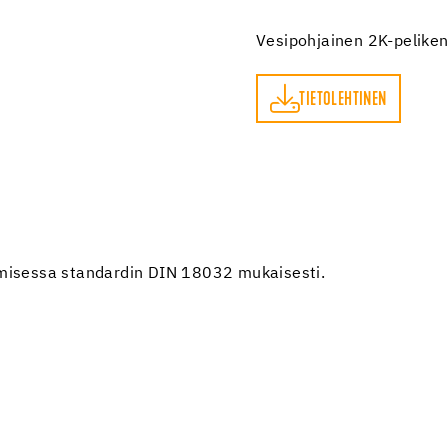
Vesipohjainen 2K-pelikent
TIETOLEHTINEN
TIETOLEHTINEN
amisessa standardin DIN 18032 mukaisesti.