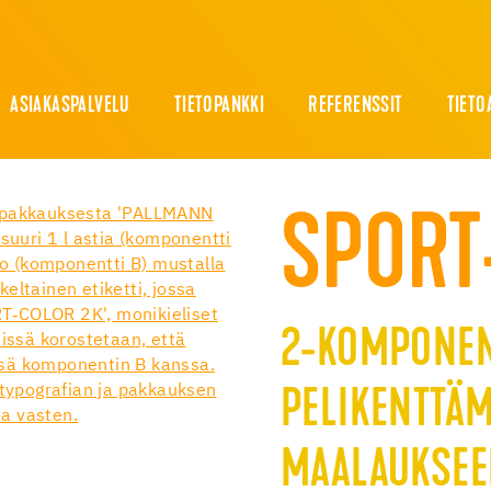
ASIAKASPALVELU
TIETOPANKKI
REFERENSSIT
TIETO
SPORT
2-KOMPONEN
PELIKENTTÄ
MAALAUKSE