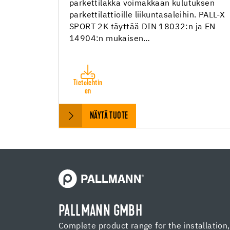
parkettilakka voimakkaan kulutuksen
parkettilattioille liikuntasaleihin. PALL-X
SPORT 2K täyttää DIN 18032:n ja EN
14904:n mukaisen…
Tietolehtin
en
NÄYTÄ TUOTE
PALLMANN GMBH
Complete product range for the installation