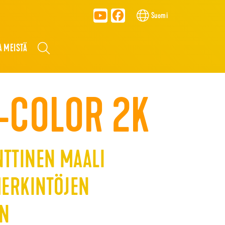
Suomi
A MEISTÄ
-COLOR 2K
TTINEN MAALI
MERKINTÖJEN
EN