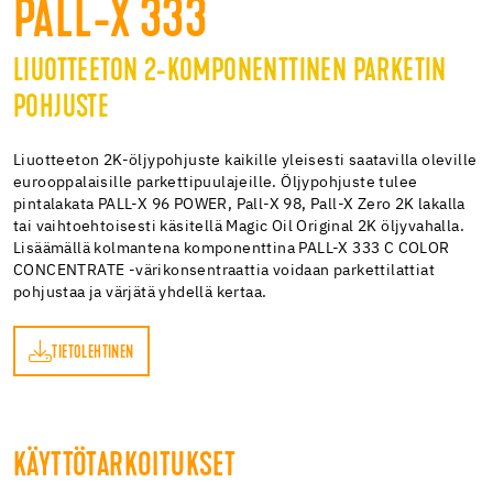
PALL-X 333
LIUOTTEETON 2-KOMPONENTTINEN PARKETIN
POHJUSTE
Liuotteeton 2K-öljypohjuste kaikille yleisesti saatavilla oleville
eurooppalaisille parkettipuulajeille. Öljypohjuste tulee
pintalakata PALL-X 96 POWER, Pall-X 98, Pall-X Zero 2K lakalla
tai vaihtoehtoisesti käsitellä Magic Oil Original 2K öljyvahalla.
Lisäämällä kolmantena komponenttina PALL-X 333 C COLOR
CONCENTRATE -värikonsentraattia voidaan parkettilattiat
pohjustaa ja värjätä yhdellä kertaa.
TIETOLEHTINEN
EN
KÄYTTÖTARKOITUKSET