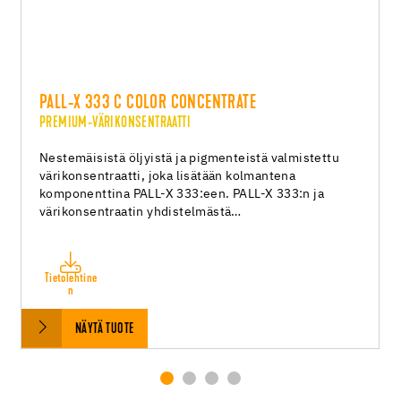
PALL-X 333 C COLOR CONCENTRATE
PREMIUM-VÄRIKONSENTRAATTI
Nestemäisistä öljyistä ja pigmenteistä valmistettu
värikonsentraatti, joka lisätään kolmantena
komponenttina PALL-X 333:een. PALL-X 333:n ja
värikonsentraatin yhdistelmästä…
Tietolehtine
n
NÄYTÄ TUOTE