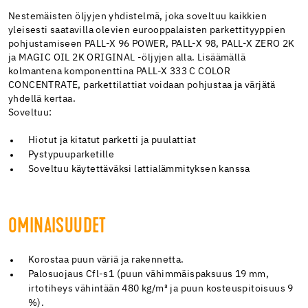
Nestemäisten öljyjen yhdistelmä, joka soveltuu kaikkien
yleisesti saatavilla olevien eurooppalaisten parkettityyppien
pohjustamiseen PALL-X 96 POWER, PALL-X 98, PALL-X ZERO 2K
ja MAGIC OIL 2K ORIGINAL -öljyjen alla. Lisäämällä
kolmantena komponenttina PALL-X 333 C COLOR
CONCENTRATE, parkettilattiat voidaan pohjustaa ja värjätä
yhdellä kertaa.
Soveltuu:
Hiotut ja kitatut parketti ja puulattiat
Pystypuuparketille
Soveltuu käytettäväksi lattialämmityksen kanssa
OMINAISUUDET
Korostaa puun väriä ja rakennetta.
Palosuojaus Cfl-s1 (puun vähimmäispaksuus 19 mm,
irtotiheys vähintään 480 kg/m³ ja puun kosteuspitoisuus 9
%).