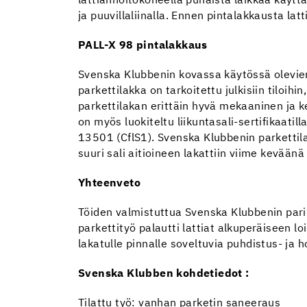
lattianhoitokoneella punaista laikkaa käyttä
ja puuvillaliinalla. Ennen pintalakkausta lat
PALL-X 98 pintalakkaus
Svenska Klubbenin kovassa käytössä olevien 
parkettilakka on tarkoitettu julkisiin tiloihi
parkettilakan erittäin hyvä mekaaninen ja k
on myös luokiteltu liikuntasali-sertifikaati
13501 (CflS1). Svenska Klubbenin parketti
suuri sali aitioineen lakattiin viime keväänä
Yhteenveto
Töiden valmistuttua Svenska Klubbenin pari
parkettityö palautti lattiat alkuperäiseen lo
lakatulle pinnalle soveltuvia puhdistus- ja h
Svenska Klubben kohdetiedot :
Tilattu työ: vanhan parketin saneeraus