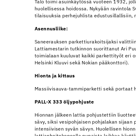
Talo toimi asuinkäytössä vuoteen 1932, joll
huolellisessa hoidossa. Nykyään ravintola S
tilaisuuksia perhejuhlista edustusillallisiin, n
Asennusliike:
Saneerauksen parkettiurakoitsijaksi valitti
Lattiamestarin tutkinnon suorittanut Ari Pu
toimialaan kuuluvat kaikki parkettityöt eri 
Helsinki Kluuvi sekä Nokian pääkonttori).
Hionta ja kittaus
Massiivisauva-tammiparketti sekä portaat hi
PALL-X 333 öljypohjuste
Hionnan jälkeen lattia pohjustettiin liuott
sävy, siksi vesipohjaisen pohjalakan sijaan p
intensiivisen syvän sävyn. Huolellisen hionn