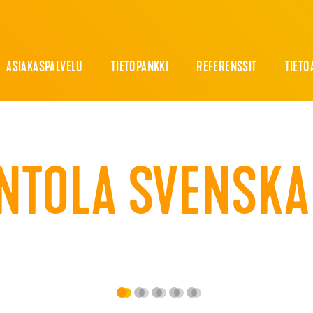
ASIAKASPALVELU
TIETOPANKKI
REFERENSSIT
TIETO
INTOLA SVENSK