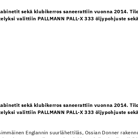
abinetit sekä klubikerros saneerattiin vuonna 2014. Tiloj
ttelyksi valittiin PALLMANN PALL-X 333 öljypohjuste sekä
abinetit sekä klubikerros saneerattiin vuonna 2014. Tiloj
ttelyksi valittiin PALLMANN PALL-X 333 öljypohjuste sekä
nsimmäinen Englannin suurlähettiläs, Ossian Donner rakenn