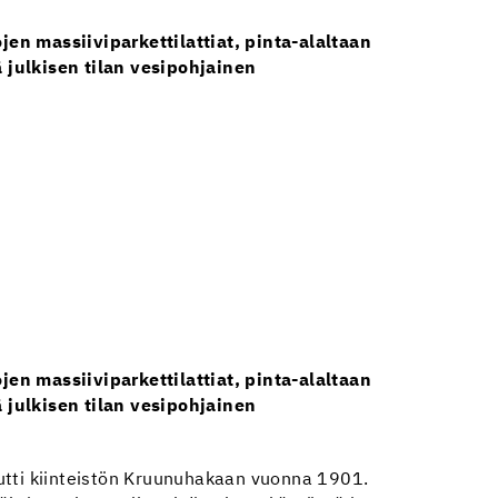
en massiiviparkettilattiat, pinta-alaltaan
 julkisen tilan vesipohjainen
en massiiviparkettilattiat, pinta-alaltaan
 julkisen tilan vesipohjainen
utti kiinteistön Kruunuhakaan vuonna 1901.