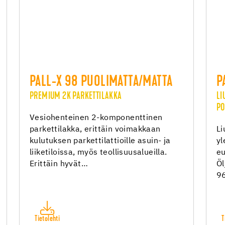
PALL-X 98 PUOLIMATTA/MATTA
P
PREMIUM 2K PARKETTILAKKA
LI
PO
Vesiohenteinen 2-komponenttinen
parkettilakka, erittäin voimakkaan
Li
kulutuksen parkettilattioille asuin- ja
yl
liiketiloissa, myös teollisuusalueilla.
eu
Erittäin hyvät…
Öl
96
Tietolehti
T