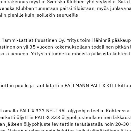
oin rakennus myytiin Svenska Klubben-yhdistykselle. Siitä l
venska Klubben tunnetaan paitsi tiloistaan, myös juhlavana
iin pienille kuin isoillekin seurueille.
in Tammi-Lattiat Puustinen Oy. Yritys toimii lähinnä pääka
ustinen on yli 35 vuoden kokemuksellaan todellinen pitkän 
osa-alueineen. Yritys on tunnettu monista julkisista kohteis
ottiin puulle ja raot kitattiin PALLMANN PALL-X KITT kitta
eettomalla PALL-X 333 NEUTRAL öljypohjusteella. Kohteessa
arketti öljyttiin PALL-X 333 öljypohjusteella ennen lakkaust
an jälkeen öljypohjuste levitettiin teräslastalla noin 20-30