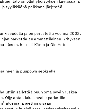
ähtien talo on ollut yhdistyksen käytössä ja
 ja tyylikkäänä paikkana järjestää
upunkiseudulla ja on perustettu vuonna 2002.
linjan parkettialan ammattilainen. Yrityksen
taan (esim. hotellit Kämp ja Glo Hotel
usaineen ja puupölyn seoksella.
 haluttiin säilyttää puun oma syvän ruskea
a. Öljy antaa lakattavalle parketille
2
 m
alueina ja ajettiin sisään