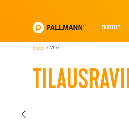
TUOTTEET
Home
Viite
TILAUSRAV