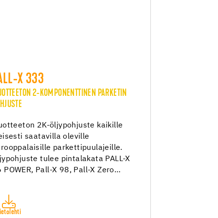
ALL-X 333
UOTTEETON 2-KOMPONENTTINEN PARKETIN
HJUSTE
uotteeton 2K-öljypohjuste kaikille
eisesti saatavilla oleville
rooppalaisille parkettipuulajeille.
jypohjuste tulee pintalakata PALL-X
 POWER, Pall-X 98, Pall-X Zero…
ietolehti