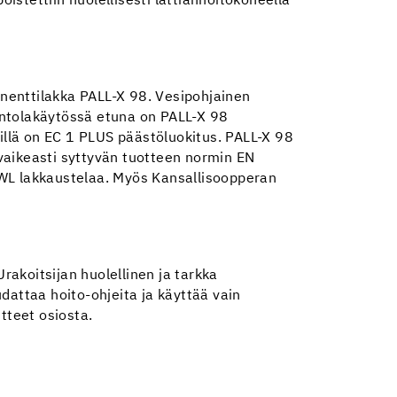
istettiin huolellisesti lattianhoitokoneella
onenttilakka PALL-X 98. Vesipohjainen
 Ravintolakäytössä etuna on PALL-X 98
sillä on EC 1 PLUS päästöluokitus. PALL-X 98
 vaikeasti syttyvän tuotteen normin EN
 WL lakkaustelaa. Myös Kansallisoopperan
akoitsijan huolellinen ja tarkka
udattaa hoito-ohjeita ja käyttää vain
itteet osiosta.