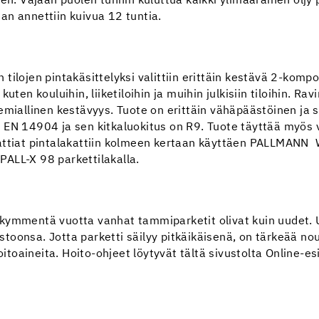
en. Vajaan puolen tunnin kuluttua kaikki ylimääräinen öljy po
tian annettiin kuivua 12 tuntia.
tilojen pintakäsittelyksi valittiin erittäin kestävä 2-komp
n, kuten kouluihin, liiketiloihin ja muihin julkisiin tiloihin.
emiallinen kestävyys. Tuote on erittäin vähäpäästöinen ja 
lla EN 14904 ja sen kitkaluokitus on R9. Tuote täyttää myös
lattiat pintalakattiin kolmeen kertaan käyttäen PALLMANN
 PALL-X 98 parkettilakalla.
kymmentä vuotta vanhat tammiparketit olivat kuin uudet. Ur
istoonsa. Jotta parketti säilyy pitkäikäisenä, on tärkeää no
oitoaineita. Hoito-ohjeet löytyvät tältä sivustolta Online-es